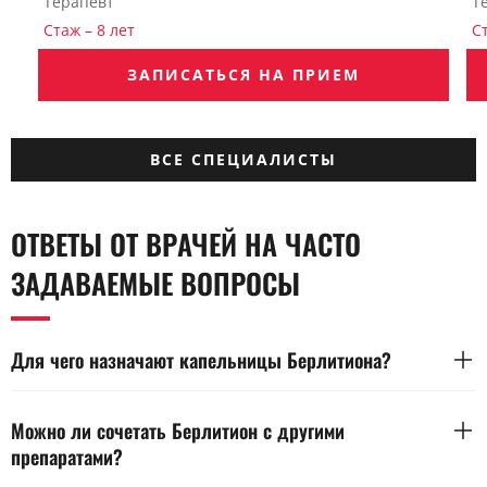
Терапевт
Т
Стаж – 8 лет
Ст
ЗАПИСАТЬСЯ НА ПРИЕМ
ВСЕ СПЕЦИАЛИСТЫ
ОТВЕТЫ ОТ ВРАЧЕЙ НА ЧАСТО
ЗАДАВАЕМЫЕ ВОПРОСЫ
Для чего назначают капельницы Берлитиона?
Берлитион содержит тиоктовую кислоту, нормализующую
обмен и снижающую окислительный стресс. Препарат
Можно ли сочетать Берлитион с другими
улучшает работу нервных волокон и печени. Назначается
препаратами?
при диабетической полинейропатии и интоксикациях.