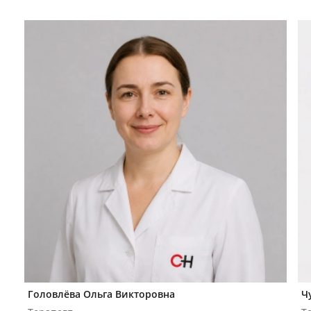
Головлёва Ольга Викторовна
Ч