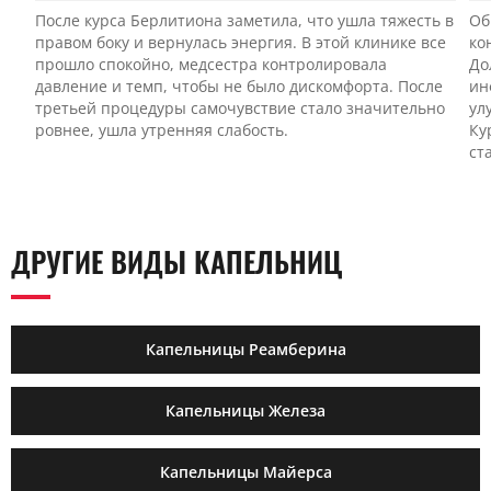
После курса Берлитиона заметила, что ушла тяжесть в
Об
правом боку и вернулась энергия. В этой клинике все
ко
прошло спокойно, медсестра контролировала
До
давление и темп, чтобы не было дискомфорта. После
ин
третьей процедуры самочувствие стало значительно
ул
ровнее, ушла утренняя слабость.
Ку
ст
ДРУГИЕ ВИДЫ КАПЕЛЬНИЦ
Капельницы Реамберина
Капельницы Железа
Капельницы Майерса