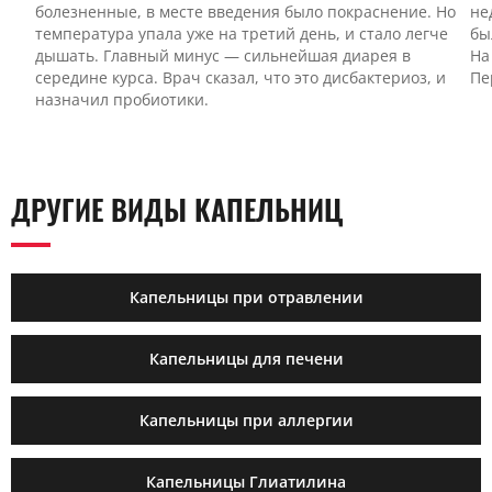
болезненные, в месте введения было покраснение. Но
не
температура упала уже на третий день, и стало легче
бы
дышать. Главный минус — сильнейшая диарея в
На
середине курса. Врач сказал, что это дисбактериоз, и
Пе
назначил пробиотики.
ДРУГИЕ ВИДЫ КАПЕЛЬНИЦ
Капельницы при отравлении
Капельницы для печени
Капельницы при аллергии
Капельницы Глиатилина