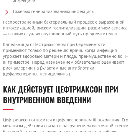
инфекцией.
Тяжелых генерализованных инфекциях
Распространенный бактериальный процесс с выраженной
интоксикацией, риском госпитализации, развитием сепсиса
— в таких случаях внутривенный путь предпочтителен.
Капельницы с Цефтриаксоном при беременности
применяют только по решению врача, когда инфекция
угрожает здоровью матери и плода, преимущественно во II–
III триместре. Перед назначением обязательно оценивают
риск аллергии на β-лактамные антибиотики
(цефалоспорины, пенициллины).
КАК ДЕЙСТВУЕТ ЦЕФТРИАКСОН ПРИ
ВНУТРИВЕННОМ ВВЕДЕНИИ
Цефтриаксон относится к цефалоспоринам III поколения. Его
механизм действия связан с разрушением клеточной стенки
бактерий, что останавливает рост и приводит к гибели