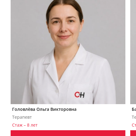
Головлёва Ольга Викторовна
Б
Терапевт
Т
Стаж – 8 лет
С