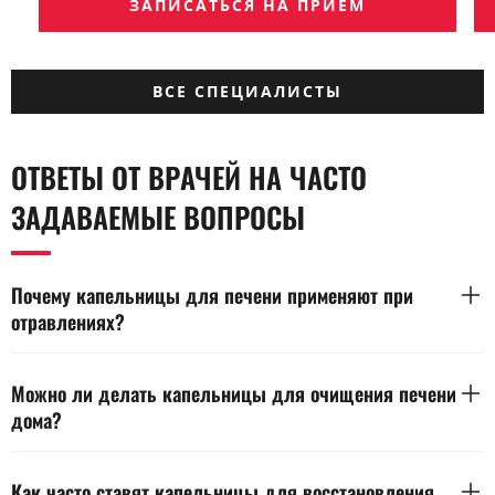
ЗАПИСАТЬСЯ НА ПРИЕМ
ВСЕ СПЕЦИАЛИСТЫ
ОТВЕТЫ ОТ ВРАЧЕЙ НА ЧАСТО
ЗАДАВАЕМЫЕ ВОПРОСЫ
Почему капельницы для печени применяют при
отравлениях?
Инфузии выводят токсины и уменьшают нагрузку на печень.
Препараты восстанавливают водно-электролитный баланс и
Можно ли делать капельницы для очищения печени
улучшают работу клеток-гепатоцитов. Лечение подбирает
дома?
врач после оценки степени интоксикации.
Да, но только под контролем специалиста. Медсестра
выполняет процедуру с соблюдением стерильности и
Как часто ставят капельницы для восстановления