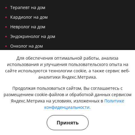
Терапевт на дом
Кардиолог на дом
Невролог на дом
Эндокринолог на дом
Онколог на дом
Хирург на дом
Для обеспечения оптимальной работы, анализа
использования и улучшения пользовательского опыта на
Травматолог на дом
сайте используются технологии cookie, а также сервис веб-
аналитики Яндекс.Метрика.
Политика конфиденциальности
Продолжая пользоваться сайтом, Вы соглашаетесь с
Согласие на обработку персональных данных
размещением cookie-файлов и обработкой данных сервисом
Яндекс.Метрика на условиях, изложенных в
Политике
Вся представленная на сайте информация не является публичной
конфиденциальности.
офертой и не служит для постановки диагноза и назначения лечения.
Консультации, которые оказываются по телефону, мессенджерам или
Принять
в соцсетях не являются медицинскими услугами и несут
исключительно информационный характер. Для сохранения вашей
конфиденциальности и безопасности мы используем cookies.