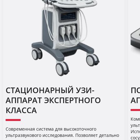
СТАЦИОНАРНЫЙ УЗИ-
П
АППАРАТ ЭКСПЕРТНОГО
А
КЛАССА
Ком
уль
Современная система для высокоточного
Испо
ультразвукового исследования. Позволяет детально
сосу