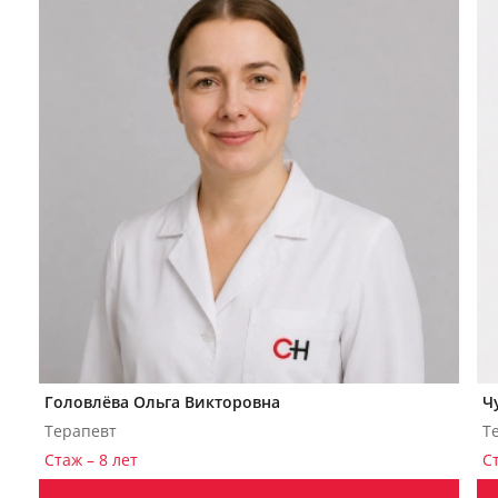
Головлёва Ольга Викторовна
Ч
Терапевт
Т
Стаж – 8 лет
Ст