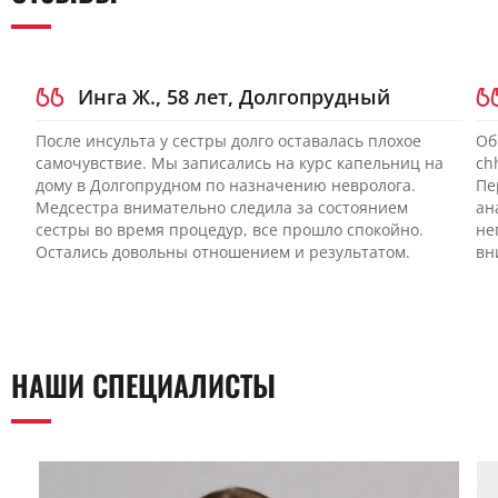
наблюдение специалиста. Инфузионная терапия может
поддержать обменные процессы, но не заменяет остальные
направления. Полноценный результат достигают при
сочетании методов и регулярной оценке динамики.
Инга Ж., 58 лет, Долгопрудный
После инсульта у сестры долго оставалась плохое
Об
самочувствие. Мы записались на курс капельниц на
ch
дому в Долгопрудном по назначению невролога.
Пе
Медсестра внимательно следила за состоянием
ан
сестры во время процедур, все прошло спокойно.
не
Остались довольны отношением и результатом.
вн
НАШИ СПЕЦИАЛИСТЫ