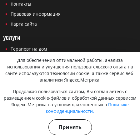
Контакты
Правовая информация
Карта сайта
УСЛУГИ
Терапевт на дом
Кардиолог на дом
Для обеспечения оптимальной работы, анализа
использования и улучшения пользовательского опыта на
Невролог на дом
сайте используются технологии cookie, а также сервис веб-
Эндокринолог на дом
аналитики Яндекс.Метрика.
Онколог на дом
Продолжая пользоваться сайтом, Вы соглашаетесь с
размещением cookie-файлов и обработкой данных сервисом
Хирург на дом
Яндекс.Метрика на условиях, изложенных в
Политике
Травматолог на дом
конфиденциальности.
Принять
Политика конфиденциальности
Согласие на обработку персональных данных