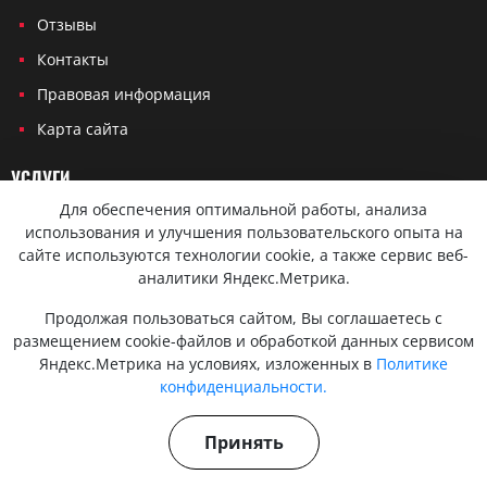
Отзывы
Контакты
Правовая информация
Карта сайта
УСЛУГИ
Для обеспечения оптимальной работы, анализа
Терапевт на дом
использования и улучшения пользовательского опыта на
Кардиолог на дом
сайте используются технологии cookie, а также сервис веб-
аналитики Яндекс.Метрика.
Невролог на дом
Продолжая пользоваться сайтом, Вы соглашаетесь с
Эндокринолог на дом
размещением cookie-файлов и обработкой данных сервисом
Онколог на дом
Яндекс.Метрика на условиях, изложенных в
Политике
конфиденциальности.
Хирург на дом
Травматолог на дом
Принять