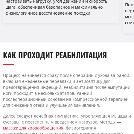
настраивать нагрузку, угол движений и скорость
Пом
шага, обеспечивая безопасное и максимально
вер
физиологичное восстановление походки.
мыш
сни
КАК ПРОХОДИТ РЕАБИЛИТАЦИЯ
Процесс начинается сразу после операции с ухода за раной,
включая ежедневные перевязки и антисептику для
предотвращения инфекций. Реабилитация после ампутации
ноги проходит в несколько этапов. Ранний
послеоперационный основан на компрессионной терапией
для снижения отека и улучшения заживления.
Далее следует лечебная гимнастика, укрепляющая мышцы и
суставы, с постепенным введением нагрузок. Методы —
массаж для кровообращения
, физиотерапия
электрофорезом и ультразвуком для регенерации тканей.