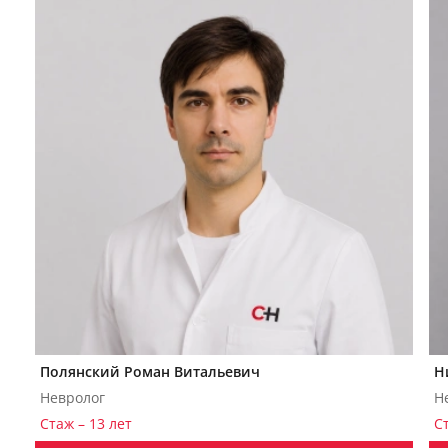
Полянский Роман Витальевич
Н
Невролог
Н
Стаж – 13 лет
С