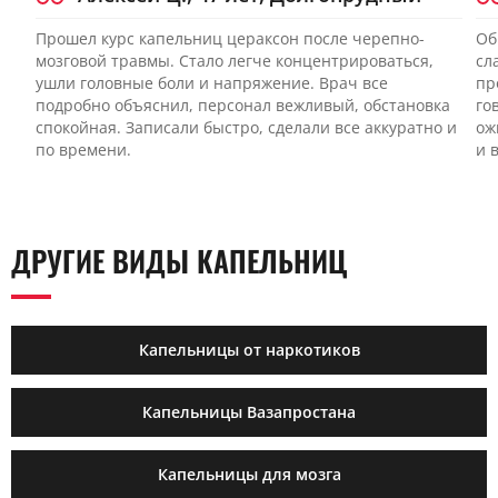
Прошел курс капельниц цераксон после черепно-
Об
мозговой травмы. Стало легче концентрироваться,
сл
ушли головные боли и напряжение. Врач все
пр
подробно объяснил, персонал вежливый, обстановка
го
спокойная. Записали быстро, сделали все аккуратно и
ож
по времени.
и 
ДРУГИЕ ВИДЫ КАПЕЛЬНИЦ
Капельницы от наркотиков
Капельницы Вазапростана
Капельницы для мозга