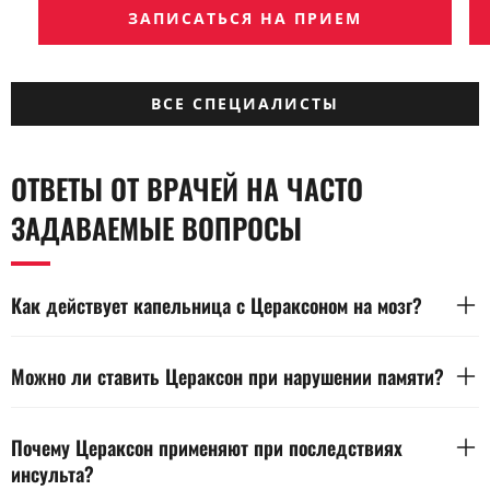
ЗАПИСАТЬСЯ НА ПРИЕМ
ВСЕ СПЕЦИАЛИСТЫ
ОТВЕТЫ ОТ ВРАЧЕЙ НА ЧАСТО
ЗАДАВАЕМЫЕ ВОПРОСЫ
Как действует капельница с Цераксоном на мозг?
Капельница с Цераксоном улучшает обмен веществ в
клетках мозга и поддерживает нейроны. Препарат
Можно ли ставить Цераксон при нарушении памяти?
защищает нервную ткань от повреждений и улучшает
проводимость сигналов. Это помогает повысить
Цераксон может назначаться при нарушении памяти для
концентрацию внимания, ясность мышления и скорость
поддержки работы мозга и улучшения когнитивных
Почему Цераксон применяют при последствиях
реакции.
функций. Препарат улучшает микроциркуляцию и питание
инсульта?
нейронов. Решение о применении принимает врач после