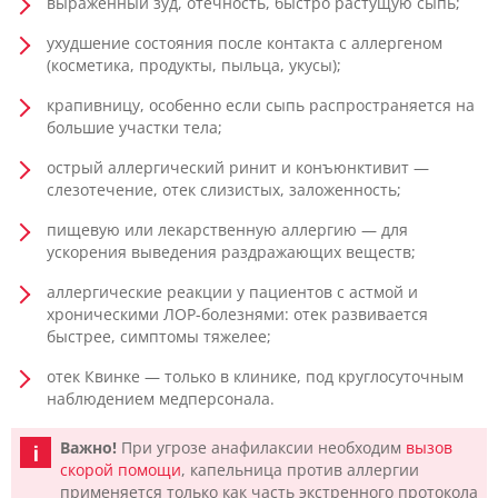
выраженный зуд, отечность, быстро растущую сыпь;
ухудшение состояния после контакта с аллергеном
(косметика, продукты, пыльца, укусы);
крапивницу, особенно если сыпь распространяется на
большие участки тела;
острый аллергический ринит и конъюнктивит —
слезотечение, отек слизистых, заложенность;
пищевую или лекарственную аллергию — для
ускорения выведения раздражающих веществ;
аллергические реакции у пациентов с астмой и
хроническими ЛОР-болезнями: отек развивается
быстрее, симптомы тяжелее;
отек Квинке — только в клинике, под круглосуточным
наблюдением медперсонала.
Важно!
При угрозе анафилаксии необходим
вызов
скорой помощи
, капельница против аллергии
применяется только как часть экстренного протокола