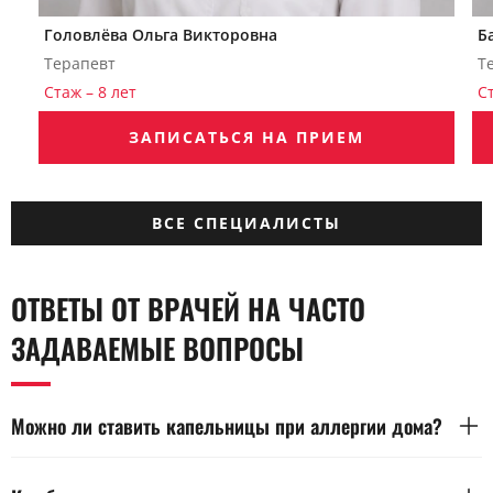
Головлёва Ольга Викторовна
Б
Терапевт
Т
Стаж – 8 лет
С
ЗАПИСАТЬСЯ НА ПРИЕМ
ВСЕ СПЕЦИАЛИСТЫ
ОТВЕТЫ ОТ ВРАЧЕЙ НА ЧАСТО
ЗАДАВАЕМЫЕ ВОПРОСЫ
Можно ли ставить капельницы при аллергии дома?
Капельницы при аллергии можно ставить дома только под
наблюдением врача. Введение препаратов требует