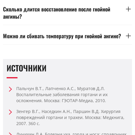
Гнойная ангина начинается резко, сопровождается сильной
болью в горле и налетом на миндалинах. Температура часто
Сколько длится восстановление после гнойной
поднимается выше 38,5. Для подтверждения диагноза
ангины?
проводят осмотр и мазок.
Основные симптомы уходят через 5–7 дней при
своевременном лечении. Полное восстановление требует до
Можно ли сбивать температуру при гнойной ангине?
двух недель — с учетом иммунного ответа и перенесенной
нагрузки. Динамику отслеживает лечащий специалист.
Жаропонижающие средства назначают при температуре
выше 38,5 и плохом самочувствии. Низкую температуру
сбивать не нужно. Выбор препарата согласуют с врачом.
ИСТОЧНИКИ
Пальчун В.Т., Лапченко А.С., Муратов Д.Л.
Воспалительные заболевания гортани и их
осложнения. Москва: ГЭОТАР-Медиа, 2010.
Зенгер В.Г., Наседкин А.Н., Паршин В.Д. Хирургия
повреждений гортани и трахеи. Москва: Медкнига,
2007. 360 с.
Лучихин Л.А. Болезни уха, горла и носа: справочник.