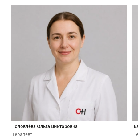
Головлёва Ольга Викторовна
Б
Терапевт
Т