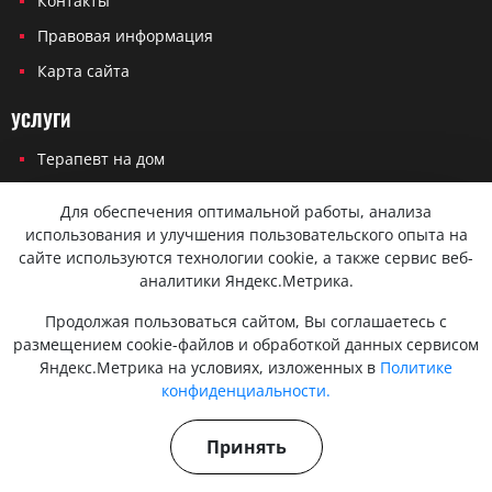
Контакты
Правовая информация
Карта сайта
УСЛУГИ
Терапевт на дом
Кардиолог на дом
Для обеспечения оптимальной работы, анализа
Невролог на дом
использования и улучшения пользовательского опыта на
сайте используются технологии cookie, а также сервис веб-
Эндокринолог на дом
аналитики Яндекс.Метрика.
Онколог на дом
Продолжая пользоваться сайтом, Вы соглашаетесь с
Хирург на дом
размещением cookie-файлов и обработкой данных сервисом
Яндекс.Метрика на условиях, изложенных в
Политике
Травматолог на дом
конфиденциальности.
Политика конфиденциальности
Принять
Согласие на обработку персональных данных