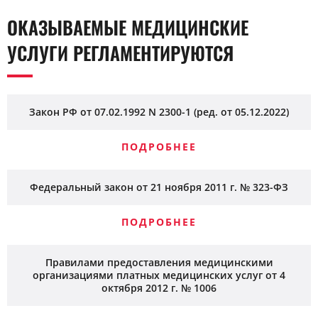
принимают бронхорасширяющие препараты. Накануне
избегают переедания и интенсивных нагрузок.
ОКАЗЫВАЕМЫЕ МЕДИЦИНСКИЕ
Окончательные рекомендации уточняют у врача перед
исследованием.
УСЛУГИ РЕГЛАМЕНТИРУЮТСЯ
Закон РФ от 07.02.1992 N 2300-1 (ред. от 05.12.2022)
ПОДРОБНЕЕ
Федеральный закон от 21 ноября 2011 г. № 323-ФЗ
ПОДРОБНЕЕ
Правилами предоставления медицинскими
организациями платных медицинских услуг от 4
октября 2012 г. № 1006