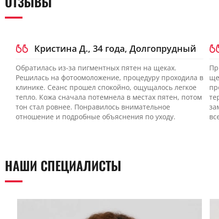
ОТЗЫВЫ
стенки влияют на формирование новых изменений. Для
поддержания результата фотоомоложения важны
фотозащита и, при необходимости, поддерживающие
процедуры.
Кристина Д., 34 года, Долгопрудный
Обратилась из-за пигментных пятен на щеках.
Пр
Решилась на фотоомоложение, процедуру проходила в
ще
клинике. Сеанс прошел спокойно, ощущалось легкое
пр
тепло. Кожа сначала потемнела в местах пятен, потом
те
тон стал ровнее. Понравилось внимательное
за
отношение и подробные объяснения по уходу.
вс
НАШИ СПЕЦИАЛИСТЫ