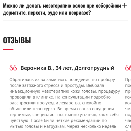
дефицитах и сухости кожи чаще выигрывает
надежно определить тип выпадения и степень поражения
Можно ли делать мезотерапию волос при себорейном
индивидуальный состав, при снижении плотности и «вялой»
фолликулов. Она помогает увидеть миниатюризацию,
дерматите, перхоти, зуде или псориазе?
коже иногда лучше работает PRP. При активном воспалении
воспалительные признаки и характер поредения, которые
или нестабильной коже сначала важнее лечение причины,
не заметны без увеличения. Достаточно осмотра, если
При обострении дерматита или псориаза процедуру обычно
а не выбор метода.
жалобы кратковременные, выпадение началось после
переносят до стабилизации кожи. Инъекции и
понятного события и кожа выглядит спокойной. При
микропроколы могут усилить раздражение и поддержать
ОТЗЫВЫ
длительном выпадении, редеющем проборе, подозрении на
воспаление, если на коже уже есть активный процесс. После
андрогенетический тип или рубцевание без трихоскопии
контроля зуда, шелушения и покраснения процедуру иногда
легко ошибиться с тактикой.
проводят в спокойную фазу и с более мягким протоколом.
При мокнутии, расчесах, гнойничках и выраженном
воспалении метод противопоказан до лечения.
Вероника В., 34 лет, Долгопрудный
Обратилась из-за заметного поредения по пробору
Пр
после затяжного стресса и простуды. Выбрала
по
инъекционную мезотерапию кожи головы, процедуру
пр
проводили в клинике. На консультации подробно
ко
расспросили про уход и лекарства, спокойно
ко
объяснили план курса. Во время сеанса ощущения
чи
терпимые, специалист постоянно уточнял, как я себя
по
чувствую. После были четкие рекомендации по
ча
мытью головы и нагрузкам. Через несколько недель
сл