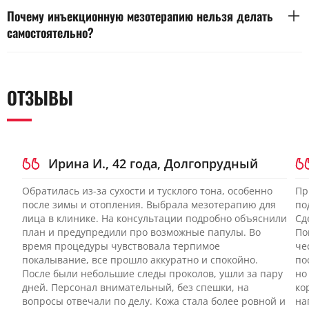
осмотра и оценки реакции на первую процедуру.
влаги и состояния барьера, а не по названию процедуры.
Почему инъекционную мезотерапию нельзя делать
Биоревитализация обычно дает более выраженное
самостоятельно?
увлажнение за счет гиалуроновой кислоты. Мезотерапия
подходит, когда нужен состав с несколькими компонентами
Самостоятельные инъекции повышают риск инфекции,
под конкретные жалобы. Редермализацию рассматривают
ошибок глубины и тяжелых осложнений. Дома сложно
при признаках фотоповреждения и снижении тонуса.
обеспечить стерильность кожи, инструмента и рабочей
ОТЗЫВЫ
Окончательный выбор зависит от толщины кожи,
зоны. Без подготовки легко пропустить противопоказания и
склонности к отекам и переносимости инъекций.
получить сильную реакцию на препарат. Ошибка в технике
может привести к уплотнениям, воспалению или
нарушению кровоснабжения. Без осмотра и плана лечения
нельзя оценить, подходит ли процедура и какой состав
Ирина И., 42 года, Долгопрудный
безопасен.
Обратилась из-за сухости и тусклого тона, особенно
Пр
после зимы и отопления. Выбрала мезотерапию для
по
лица в клинике. На консультации подробно объяснили
Сд
план и предупредили про возможные папулы. Во
По
время процедуры чувствовала терпимое
че
покалывание, все прошло аккуратно и спокойно.
по
После были небольшие следы проколов, ушли за пару
но
дней. Персонал внимательный, без спешки, на
ко
вопросы отвечали по делу. Кожа стала более ровной и
на