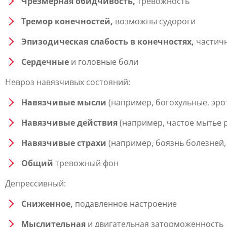
Чрезмерная обидчивость,
тревожность
Тремор конечностей,
возможны судороги
Эпизодическая слабость в конечностях,
частичн
Сердечные
и головные боли
Невроз навязчивых состояний:
Навязчивые мысли
(например, богохульные, эро
Навязчивые действия
(например, частое мытье 
Навязчивые страхи
(например, боязнь болезней,
Общий
тревожный фон
Депрессивный:
Сниженное,
подавленное настроение
Мыслительная
и двигательная заторможенность