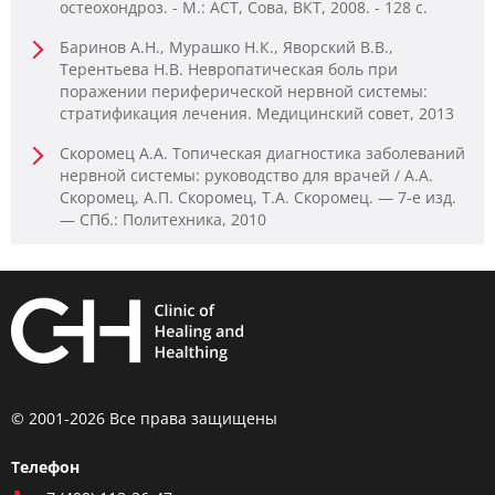
остеохондроз. - М.: АСТ, Сова, ВКТ, 2008. - 128 c.
Баринов А.Н., Мурашко Н.К., Яворский В.В.,
Терентьева Н.В. Невропатическая боль при
поражении периферической нервной системы:
стратификация лечения. Медицинский совет, 2013
Скоромец А.А. Топическая диагностика заболеваний
нервной системы: руководство для врачей / А.А.
Скоромец, А.П. Скоромец, Т.А. Скоромец. — 7-е изд.
— СПб.: Политехника, 2010
© 2001-2026 Все права защищены
Телефон